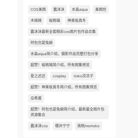
COS美图
蠢沫沫
水淼aqua
美图控
木绵绵
桜桃喵
神楽坂真冬
蠢沫沫最新全套精彩cos图片包作品合集
阿包也是兔娘
水淼aqua简介绍，摄影作品完整打包分享
超赞！桜桃喵简介绍，所有图集预览
星之迟迟
cosplay
rioko凉凉子
超赞！神楽坂真冬简介绍，所有图集预览
瓜希酱
超赞！阿包也是兔娘简介绍，最新最全图片包
资源集合
蠢沫沫cos
樱井宁宁
南桃momoko