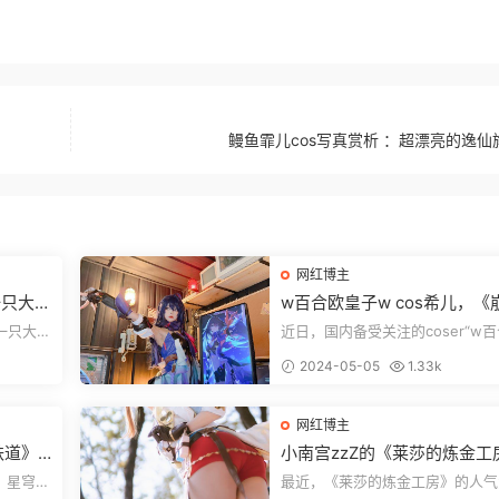
鳗鱼霏儿cos写真赏析 ：超漂亮的逸仙
网红博主
一只大关
w百合欧皇子w cos希儿，《
坏：星穹铁道》新的cosplay
“一只大关
近日，国内备受关注的coser“w
她的最新作
皇子w”在她拥有65.1万粉丝的Twit
2024-05-05
1.33k
页面上分享...
网红博主
铁道》
小南宫zzZ的《莱莎的炼金工
莱莎Cosplay展示
：星穹铁
最近，《莱莎的炼金工房》的人气