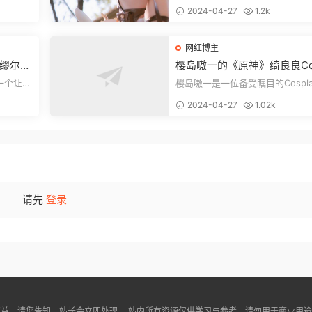
ay成为
莱莎再次引起了狂热的风潮！国内
2024-04-27
1.2k
coser“小...
网红博主
》缪尔赛
樱岛嗷一的《原神》绮良良Cos
ay展示
一个让人
樱岛嗷一是一位备受瞩目的Cospl
。我们的
好者，她以其美丽和可爱的外表吸
2024-04-27
1.02k
众多粉丝...
请先
登录
益，请您告知，站长会立即处理。 站内所有资源仅供学习与参考，请勿用于商业用