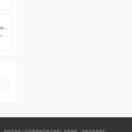
人气
pl
ay爱
引了
途，否则产生的一切后果将由您自己承担！如有侵权，请来信联系我们，