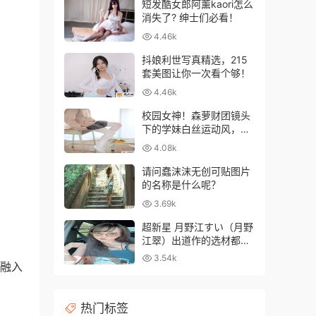
短发酷女郎阿薰kaori怎么
消失了? 绅士们必看！
4.46k
抖娘利世写真精选，215
套美图让你一次看个够！
4.46k
校园女神！森萝财团镜头
下的学妹白丝运动风，青
春气息爆棚！
4.08k
请问蠢沫沫无创可贴图片
的名称是什么呢？
3.69k
超新星 月野江すい（月野
江翠）出道作的选材都相
当大胆超前
3.54k
趣融入
热门标签