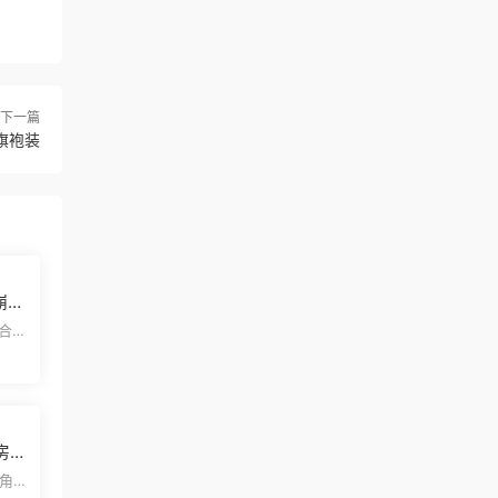
下一篇
旗袍装
崩
照片
百合欧
ter
房》
角色