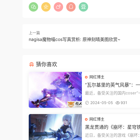
上一篇
nagisa魔物喵cos写真赏析: 原神刻晴美图欣赏~
猜你喜欢
网红博主
“瓦尔基里的英气风暴”：
子cosplay作品引发热议
最近，备受关注的国内coser
子”在Twitter账户上更新了
2024-05-05
931
品，化身...
网红博主
黑龙贯通的《崩坏：星穹
布洛妮娅Cosplay展示
近日，备受关注的游戏《崩坏