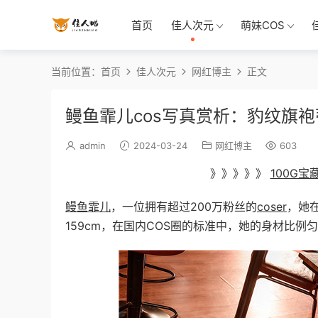
首页
佳人次元
萌妹COS
当前位置：
首页
佳人次元
网红博主
正文
鳗鱼霏儿cos写真赏析：豹纹旗袍
admin
2024-03-24
网红博主
603
》》》》》
100G
鳗鱼霏儿
，一位拥有超过200万粉丝的
coser
，她
159cm，在国内COS圈的标准中，她的身材比