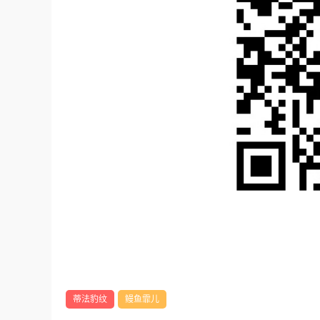
蒂法豹纹
鳗鱼霏儿