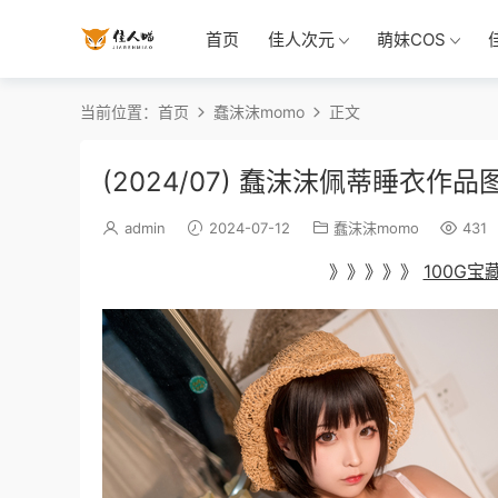
首页
佳人次元
萌妹COS
当前位置：
首页
蠢沫沫momo
正文
(2024/07) 蠢沫沫佩蒂睡衣作品
admin
2024-07-12
蠢沫沫momo
431
》》》》》
100G