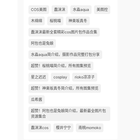
COS美图
蠢沫沫
水淼aqua
美图控
木绵绵
桜桃喵
神楽坂真冬
蠢沫沫最新全套精彩cos图片包作品合集
阿包也是兔娘
水淼aqua简介绍，摄影作品完整打包分享
超赞！桜桃喵简介绍，所有图集预览
星之迟迟
cosplay
rioko凉凉子
超赞！神楽坂真冬简介绍，所有图集预览
瓜希酱
超赞！阿包也是兔娘简介绍，最新最全图片包
资源集合
蠢沫沫cos
樱井宁宁
南桃momoko