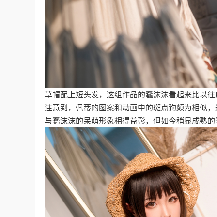
草帽配上短头发，这组作品的蠢沫沫看起来比以往
注意到，佩蒂的图案和动画中的斑点狗颇为相似，
与蠢沫沫的呆萌形象相得益彰，但如今稍显成熟的