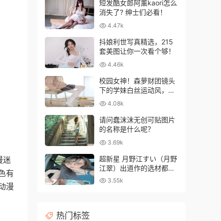
短发酷女郎阿薰kaori怎么
消失了? 绅士们必看！
4.47k
抖娘利世写真精选，215
套美图让你一次看个够！
4.46k
校园女神！森萝财团镜头
下的学妹白丝运动风，青
春气息爆棚！
4.08k
请问蠢沫沫无创可贴图片
的名称是什么呢？
3.69k
超新星 月野江すい（月野
漫迷
江翠）出道作的选材都相
色有
当大胆超前
3.55k
动漫
热门标签