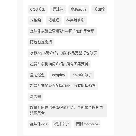
COS美图
蠢沫沫
水淼aqua
美图控
木绵绵
桜桃喵
神楽坂真冬
蠢沫沫最新全套精彩cos图片包作品合集
阿包也是兔娘
水淼aqua简介绍，摄影作品完整打包分享
超赞！桜桃喵简介绍，所有图集预览
星之迟迟
cosplay
rioko凉凉子
超赞！神楽坂真冬简介绍，所有图集预览
瓜希酱
超赞！阿包也是兔娘简介绍，最新最全图片包
资源集合
蠢沫沫cos
樱井宁宁
南桃momoko