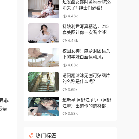
短发酷女郎阿薰kaori怎么
消失了? 绅士们必看！
4.46k
抖娘利世写真精选，215
套美图让你一次看个够！
4.44k
校园女神！森萝财团镜头
下的学妹白丝运动风，青
春气息爆棚！
4.08k
请问蠢沫沫无创可贴图片
的名称是什么呢？
3.69k
超新星 月野江すい（月野
y界非
江翠）出道作的选材都相
质量
当大胆超前
3.53k
热门标签