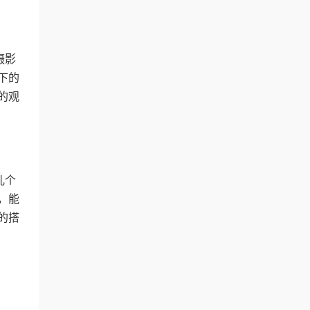
摄影
下的
的观
儿个
，能
的搭