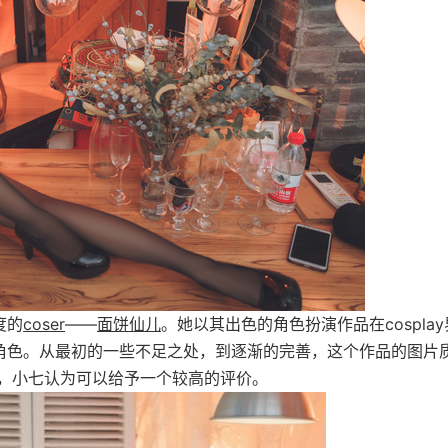
度的
coser
——
面饼仙儿
。她以其出色的角色扮演作品在cospla
衣角色。从最初的一些不足之处，到逐渐的完善，这个作品的图片
，小七认为可以给予一个较高的评价。