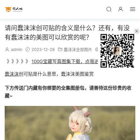
请问蠢沫沫创可贴的含义是什么？还有，有没
有蠢沫沫的美图可以欣赏的呢？
admin
2023-12-28
蠢沫沫全部图片
762
》》》》》
100G宝藏写真图集下载，点我进入
《《《《《《
蠢沫沫
创可贴是什么意思，蠢沫沫美图鉴赏
下方传送门内藏有你想要的全集图册包，请善待这份珍贵的收
藏~