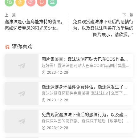
上一篇
下一篇
蠢沫沫是小蓝鸟能推特的傻瓜，
免费观赏蠢沫沫下班后的恶搞行
宛如迎着春风的阳光美少女。
为，以及蠢沫沫叫兽在放学后的
图片展示，请欣赏。”
猜你喜欢
图片集鉴赏：蠢沫沫创可贴大巴车COS作品，
令人赞叹！这些作品真的非常漂亮。请您欣
超好看！蠢沫沫创可贴大巴车COS作品图片集鉴赏
赏。
下方传送门内藏有你想要的全集图册...
2023-12-28
蠢沫沫健身环插件免费评估，蠢沫沫发生了什
么问题？
蠢沫沫健身环插件免费鉴赏 蠢沫沫出什么事了 下
方传送门内藏有你想要的全集图册包...
2023-12-28
免费观赏蠢沫沫下班后的恶搞行为，以及蠢沫
沫叫兽在放学后的图片展示，请欣赏。”
蠢沫沫叫兽的恶作剧、蠢沫沫下班后【放学后】图
片免费鉴赏 下方传送门内藏有你想...
2023-12-28