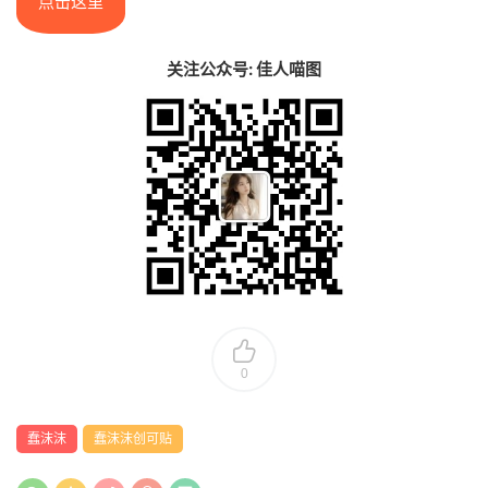
点击这里
关注公众号: 佳人喵图
0
蠢沫沫
蠢沫沫创可贴