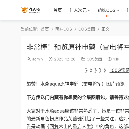
首页
佳人次元
萌妹COS
当前位置：
首页
萌妹COS
COS美图
正文
非常棒！预览原神申鹤（雷电将军
admin
2023-12-28
COS美图
1.1k
》》》》》
100G
超赞！
水淼aqua
原神申鹤（雷电将军）图片预览
下方传送门内藏有你想要的全集图册包，请善待这
大家对于水淼aqua应该非常熟悉了，她是一位非
的最新角色扮演作品芙蕾雅引起了一些关注，这对
雅是动画《回复术士的重启人生》中的角色，这部