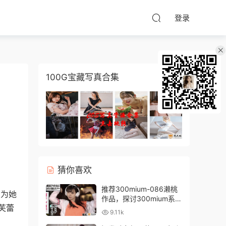
登录
100G宝藏写真合集
猜你喜欢
推荐300mium-086濑桃
因为她
作品，探讨300mium系列
芙蕾
中的极致美感
9.11k