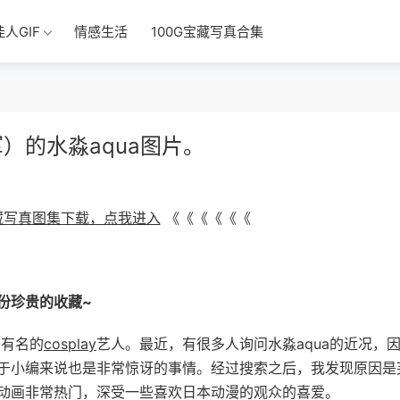
佳人GIF
情感生活
100G宝藏写真合集
）的水淼aqua图片。
宝藏写真图集下载，点我进入
《《《《《《
份珍贵的收藏~
常有名的
cosplay
艺人。最近，有很多人询问水淼aqua的近况，
于小编来说也是非常惊讶的事情。经过搜索之后，我发现原因是
动画非常热门，深受一些喜欢日本动漫的观众的喜爱。