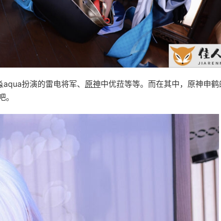
淼aqua扮演的雷电将军、
原神
中优菈等等。而在其中，原神申鹤
吧。