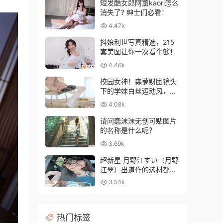
短发酷女郎阿薰kaori怎么
消失了? 绅士们必看！
4.47k
抖娘利世写真精选，215
套美图让你一次看个够！
4.46k
校园女神！森萝财团镜头
下的学妹白丝运动风，青
春气息爆棚！
4.08k
请问蠢沫沫无创可贴图片
的名称是什么呢？
3.69k
超新星 月野江すい（月野
江翠）出道作的选材都相
当大胆超前
3.54k
热门标签