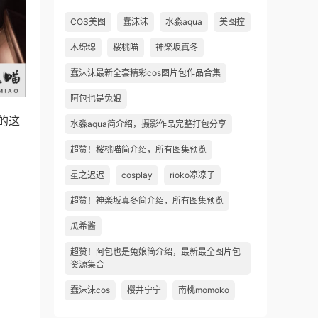
COS美图
蠢沫沫
水淼aqua
美图控
木绵绵
桜桃喵
神楽坂真冬
蠢沫沫最新全套精彩cos图片包作品合集
阿包也是兔娘
的这
水淼aqua简介绍，摄影作品完整打包分享
超赞！桜桃喵简介绍，所有图集预览
星之迟迟
cosplay
rioko凉凉子
超赞！神楽坂真冬简介绍，所有图集预览
瓜希酱
超赞！阿包也是兔娘简介绍，最新最全图片包
资源集合
蠢沫沫cos
樱井宁宁
南桃momoko