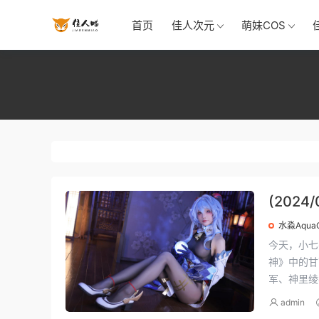
首页
佳人次元
萌妹COS
(202
水淼Aqua
今天，小七
神》中的甘
军、神里绫
admin