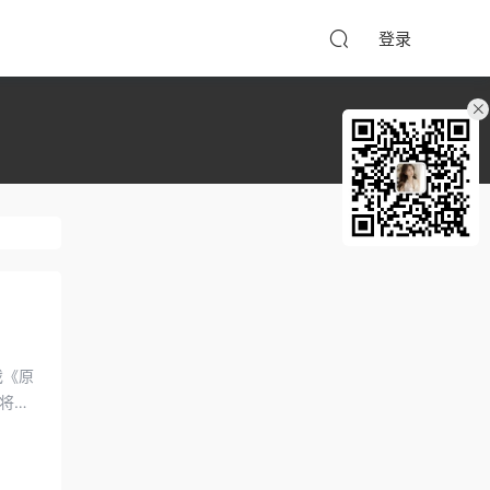
登录
戏《原
将