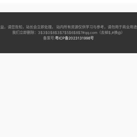
益，请您告知，站长会立即处理。 站内所有资源仅供学习与参考，请勿用于商业用
我们立即删除：3$3$0$8$3$7$5$6$8$7#qq.com（去掉$,#换@）
备案号:
粤ICP备2023131998号