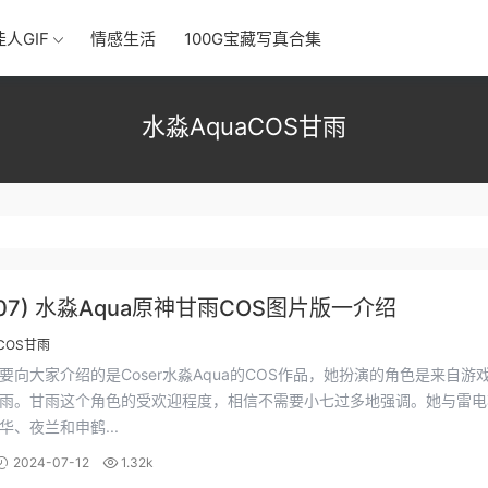
佳人GIF
情感生活
100G宝藏写真合集
水淼AquaCOS甘雨
4/07) 水淼Aqua原神甘雨COS图片版一介绍
COS甘雨
要向大家介绍的是Coser水淼Aqua的COS作品，她扮演的角色是来自游
雨。甘雨这个角色的受欢迎程度，相信不需要小七过多地强调。她与雷电
华、夜兰和申鹤...
2024-07-12
1.32k