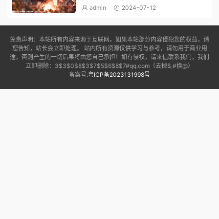
admin
2024-07-12
免责声明：本站所有内容来源于互联网。如果本站部分内容侵犯您的权益，请
您告知，站长会立即处理。 站内所有资源仅供学习与参考，请勿用于商业用
途，否则产生的一切后果将由您自己承担！如有侵权，请来信联系我们，我们
立即删除：3$3$0$8$3$7$5$6$8$7#qq.com（去掉$,#换@）
备案号:
粤ICP备2023131998号