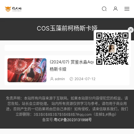
COS玉藻前柯杨斯卡娅
(2024/07) 赏鉴水淼AquaCOS玉藻前柯
杨斯卡娅
admin
2024-07-12
免责声明：本站所有内容来源于互联网。如果本站部分内容侵犯您的权益，请
您告知，站长会立即处理。 站内所有资源仅供学习与参考，请勿用于商业用
途，否则产生的一切后果将由您自己承担！如有侵权，请来信联系我们，我们
立即删除：3$3$0$8$3$7$5$6$8$7#qq.com（去掉$,#换@）
备案号:
粤ICP备2023131998号