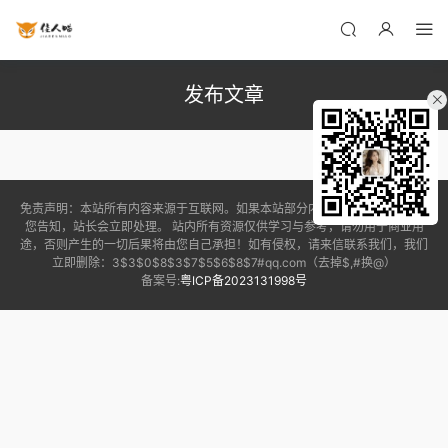
发布文章
免责声明：本站所有内容来源于互联网。如果本站部分内容侵犯您的权益，请
您告知，站长会立即处理。 站内所有资源仅供学习与参考，请勿用于商业用
途，否则产生的一切后果将由您自己承担！如有侵权，请来信联系我们，我们
立即删除：3$3$0$8$3$7$5$6$8$7#qq.com（去掉$,#换@）
备案号:
粤ICP备2023131998号