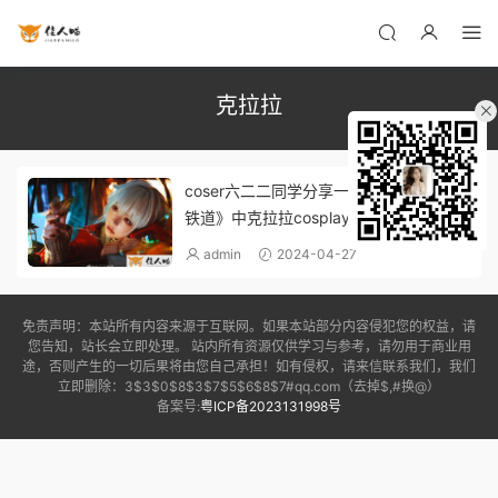
克拉拉
coser六二二同学分享一组《崩坏：星穹
铁道》中克拉拉cosplay照片
admin
2024-04-27
免责声明：本站所有内容来源于互联网。如果本站部分内容侵犯您的权益，请
您告知，站长会立即处理。 站内所有资源仅供学习与参考，请勿用于商业用
途，否则产生的一切后果将由您自己承担！如有侵权，请来信联系我们，我们
立即删除：3$3$0$8$3$7$5$6$8$7#qq.com（去掉$,#换@）
备案号:
粤ICP备2023131998号