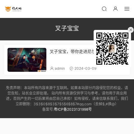
叉子宝宝
叉子宝宝，带你走进尼尔机械纪元
admin
2024-03-09
免责声明：本站所有内容来源于互联网。如果本站部分内容侵犯您的权益，请
您告知，站长会立即处理。 站内所有资源仅供学习与参考，请勿用于商业用
途，否则产生的一切后果将由您自己承担！如有侵权，请来信联系我们，我们
立即删除：3$3$0$8$3$7$5$6$8$7#qq.com（去掉$,#换@）
备案号:
粤ICP备2023131998号