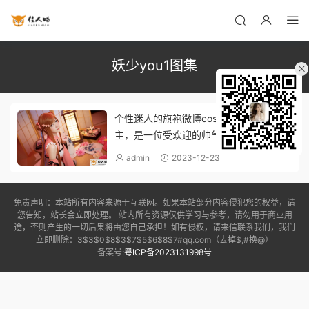
妖少you1图集
个性迷人的旗袍微博coser界的豌豆公
主，是一位受欢迎的帅气妖少you1瓶儿
–。
admin
2023-12-23
免责声明：本站所有内容来源于互联网。如果本站部分内容侵犯您的权益，请
您告知，站长会立即处理。 站内所有资源仅供学习与参考，请勿用于商业用
途，否则产生的一切后果将由您自己承担！如有侵权，请来信联系我们，我们
立即删除：3$3$0$8$3$7$5$6$8$7#qq.com（去掉$,#换@）
备案号:
粤ICP备2023131998号