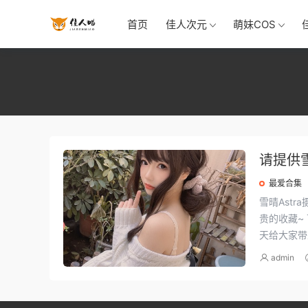
首页
佳人次元
萌妹COS
请提供
最爱合集
雪晴Astra摄影作品全套完
贵的收藏~ 下面介绍的是一位来自湖北的动漫coser博主雪晴Astra(也被称为雪晴嘟嘟)，今
天给大家带来
admin