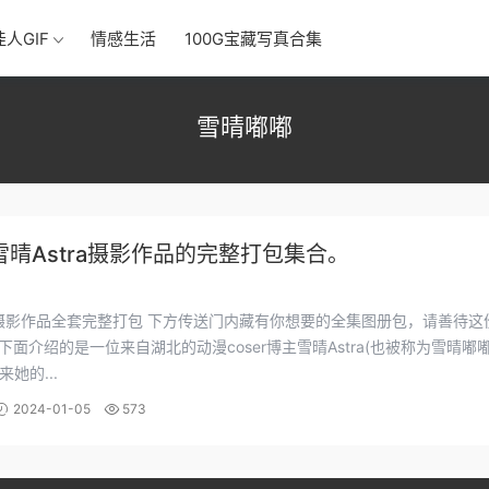
佳人GIF
情感生活
100G宝藏写真合集
雪晴嘟嘟
雪晴Astra摄影作品的完整打包集合。
整打包 下方传送门内藏有你想要的全集图册包，请善待这份珍
她的...
2024-01-05
573