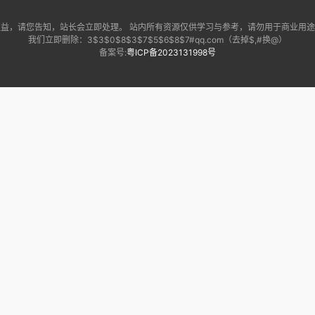
益，请您告知，站长会立即处理。 站内所有资源仅供学习与参考，请勿用于商业用
我们立即删除：3$3$0$8$3$7$5$6$8$7#qq.com（去掉$,#换@）
备案号:
粤ICP备2023131998号